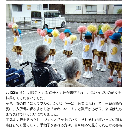
5月22日(金)、月隈こども園 の子ども達が来訪され、元気いっぱいの踊りを
披露してくださいました。
黄色、青の帽子にカラフルなポンポンを手に、音楽に合わせて一生懸命踊る
姿に、入所者の皆さまからは「かわいい～！」と歓声があがり、会場はたち
まち笑顔でいっぱいになりました。
元気よく腕を振ったり、ぴょんと足を上げたり、それぞれが精いっぱい踊る
姿はとても愛らしく、手拍子をされる方や、目を細めて見守られる方の姿も