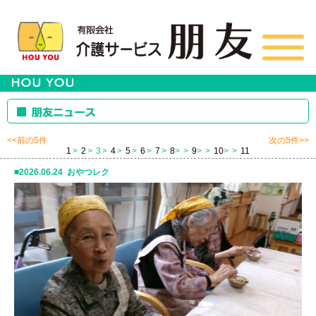
<<前の5件
次の5件>>
1
2
3
4
5
6
7
8
>
9
>
10
>
11
2026.06.24 おやつレク