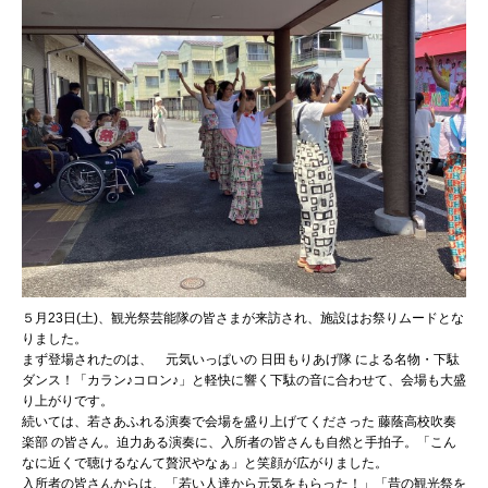
５月23日(土)、観光祭芸能隊の皆さまが来訪され、施設はお祭りムードとな
りました。
まず登場されたのは、 元気いっぱいの 日田もりあげ隊 による名物・下駄
ダンス！「カラン♪コロン♪」と軽快に響く下駄の音に合わせて、会場も大盛
り上がりです。
続いては、若さあふれる演奏で会場を盛り上げてくださった 藤蔭高校吹奏
楽部 の皆さん。迫力ある演奏に、入所者の皆さんも自然と手拍子。「こん
なに近くで聴けるなんて贅沢やなぁ」と笑顔が広がりました。
入所者の皆さんからは、「若い人達から元気をもらった！」「昔の観光祭を