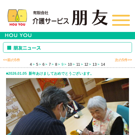
<<前の5件
次の5件>>
4
5
6
7
8
9
10
11
12
13
14
2026.01.05 新年あけましておめでとうございます。